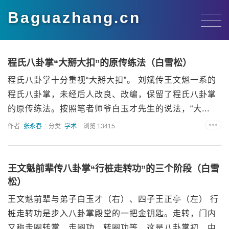
Baguazhang.cn
程氏八卦掌“大掰大扣”的原传练法（白雪松）
程氏八卦掌十分重视“大掰大扣”。 刘斌传王文魁一系的
程氏八卦掌，未经后人改良、改编，保留了程氏八卦掌
的原传练法。按照笔者师爷白玉才先生的说法，“大...
作者:
张永春
分类:
学术
浏览:13415
王文魁前辈传八卦掌“行桩走转功”的三个阶段（白雪
松）
王文魁前辈与弟子白玉才（右）、四子王正亭（左） 行
桩走转功是步入八卦掌殿堂的一把金钥匙。走转，门内
又称走圈转掌、走圈功、转圈功等，这是八卦掌初、中