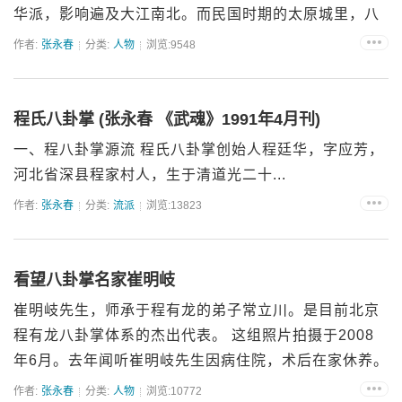
华派，影响遍及大江南北。而民国时期的太原城里，八
卦掌还是很少见，专练八卦的名家几乎没有，最早只有
作者:
张永春
分类:
人物
浏览:9548
何月波。...
程氏八卦掌 (张永春 《武魂》1991年4月刊)
一、程八卦掌源流 程氏八卦掌创始人程廷华，字应芳，
河北省深县程家村人，生于清道光二十...
作者:
张永春
分类:
流派
浏览:13823
看望八卦掌名家崔明岐
崔明岐先生，师承于程有龙的弟子常立川。是目前北京
程有龙八卦掌体系的杰出代表。 这组照片拍摄于2008
年6月。去年闻听崔明岐先生因病住院，术后在家休养。
时日，前往家中探望，衷心祝愿崔明岐先生身体早日康
作者:
张永春
分类:
人物
浏览:10772