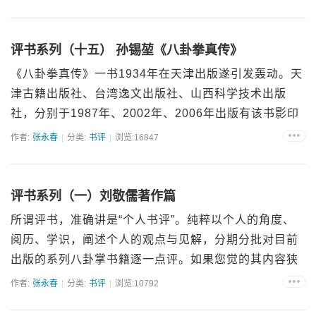
复。...
评书系列（十五） 孙锡堃《八卦拳真传》
《八卦拳真传》一书1934年在天津出版遂引发轰动。天
津古籍出版社、台湾逸文出版社、山西科学技术出版
社，分别于1987年、2002年、2006年出版有该书影印
本。其中天津古籍本，将原著中林森、陈济棠、张...
作者:
张永春
分类:
书评
浏览:16847
评书系列（一）刘敬儒著作篇
所谓评书，准确讲是“个人书评”。纯粹以个人的角度、
阅历、学识，阐述个人的观点与见解，分期分批对目前
出版的系列八卦掌书籍逐一点评。如果您觉的其内容狭
隘荒谬，那就全当博君一笑。相反，如果能对一些八卦
作者:
张永春
分类:
书评
浏览:10792
掌爱好...