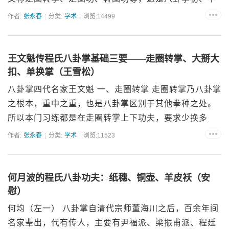
级阶段的修炼方式，而行桩则是进入程氏八卦掌高级阶
作者:
张永春
分类:
学术
浏览:14499
段的必修...
王文魁传程氏八卦掌基础三要——走圈转掌、大掰大
扣、单换掌（王雪松）
八卦掌四代名家王文魁 一、走圈转掌 走圈转掌乃八卦掌
之根本，重中之重，也是八卦掌区别于其他拳种之处。
所以本门习练都是在走圈转掌上下功夫，要求少换多
转...
作者:
张永春
分类:
学术
浏览:11523
何月波的程氏八卦功夫：纸穗、铜壶、羊皮袄（安
慰）
何均（左一） 八卦掌自清代宗师董海川之后，百余年间
名家辈出，代有传人，主要有尹福派、梁振甫派、程廷