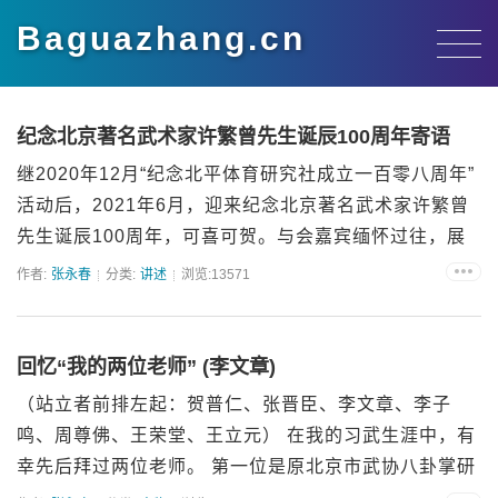
Baguazhang.cn
纪念北京著名武术家许繁曾先生诞辰100周年寄语
继2020年12月“纪念北平体育研究社成立一百零八周年”
活动后，2021年6月，迎来纪念北京著名武术家许繁曾
先生诞辰100周年，可喜可贺。与会嘉宾缅怀过往，展
望未来，期许将许繁曾武学精髓发扬光大。&n...
作者:
张永春
分类:
讲述
浏览:13571
回忆“我的两位老师” (李文章)
（站立者前排左起：贺普仁、张晋臣、李文章、李子
鸣、周尊佛、王荣堂、王立元） 在我的习武生涯中，有
幸先后拜过两位老师。 第一位是原北京市武协八卦掌研
究...