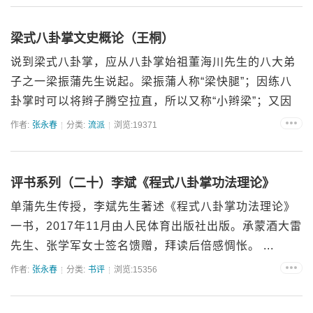
梁式八卦掌文史概论（王桐）
说到梁式八卦掌，应从八卦掌始祖董海川先生的八大弟
子之一梁振蒲先生说起。梁振蒲人称“梁快腿”；因练八
卦掌时可以将辫子腾空拉直，所以又称“小辫梁”；又因
梁振蒲是做估衣生意的，又被称为“估衣梁”。 ...
作者:
张永春
分类:
流派
浏览:19371
评书系列（二十）李斌《程式八卦掌功法理论》
单蒲先生传授，李斌先生著述《程式八卦掌功法理论》
一书，2017年11月由人民体育出版社出版。承蒙酒大雷
先生、张学军女士签名馈赠，拜读后倍感惆怅。 ...
作者:
张永春
分类:
书评
浏览:15356