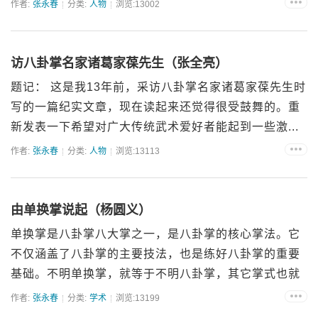
作者:
张永春
分类:
人物
浏览:13002
访八卦掌名家诸葛家葆先生（张全亮）
题记： 这是我13年前，采访八卦掌名家诸葛家葆先生时
写的一篇纪实文章，现在读起来还觉得很受鼓舞的。重
新发表一下希望对广大传统武术爱好者能起到一些激...
作者:
张永春
分类:
人物
浏览:13113
由单换掌说起（杨圆义）
单换掌是八卦掌八大掌之一，是八卦掌的核心掌法。它
不仅涵盖了八卦掌的主要技法，也是练好八卦掌的重要
基础。不明单换掌，就等于不明八卦掌，其它掌式也就
成了无根之木。 ...
作者:
张永春
分类:
学术
浏览:13199