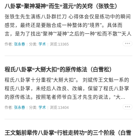
八卦掌“聚神凝神”而生“混元”的关窍（张铁生）
张铁生先生演练八卦群拦刀 心得体会仅是练功中的瞬间
感觉，最终还是要融合成一种整体的“境界”。具体而
言，是为了找出“聚神”“凝神”之后的一种“松而不散”“天人
合一”“天地人相合”的感觉。所以，要把这些体会...
作者:
张永春
分类:
学术
浏览:13365
程氏八卦掌“大掰大扣”的原传练法（白雪松）
程氏八卦掌十分重视“大掰大扣”。 刘斌传王文魁一系的
程氏八卦掌，未经后人改良、改编，保留了程氏八卦掌
的原传练法。按照笔者师爷白玉才先生的说法，“大...
作者:
张永春
分类:
学术
浏览:13404
王文魁前辈传八卦掌“行桩走转功”的三个阶段（白雪