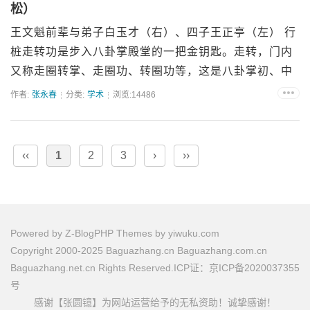
松）
王文魁前辈与弟子白玉才（右）、四子王正亭（左） 行
桩走转功是步入八卦掌殿堂的一把金钥匙。走转，门内
又称走圈转掌、走圈功、转圈功等，这是八卦掌初、中
级阶段的修炼方式，而行桩则是进入程氏八卦掌高级阶
作者:
张永春
分类:
学术
浏览:14486
段的必修...
‹‹
1
2
3
›
››
Powered by
Z-BlogPHP
Themes by
yiwuku.com
Copyright 2000-2025 Baguazhang.cn Baguazhang.com.cn
Baguazhang.net.cn Rights Reserved.ICP证：京ICP备2020037355
号
感谢【张圆镱】为网站运营给予的无私资助！诚挚感谢！